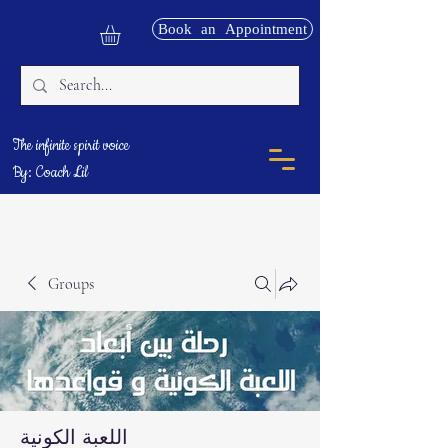
Book an Appointment
The infinite spirit voice
By: Coach Lil
Groups
اللعبة الكونية