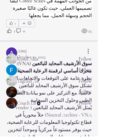
من الجوانب المهمة في 
Coffee Scales
 أيضًا 
تصميمها العملي، حيث تكون غالبًا صغيرة 
About
الحجم وسهلة الحمل، مما يجعلها
Welcome to the group! You can connect
with other members, ge
...
1
Read more
1
0
25
Members
Anuj
October 10, 2025
Rusul Alaa
Follow
سوق الأرشيف المحايد للبائعين (VNA): 
F2
Follow
محرك أساسي لرقمنة الرعاية الصحية
نظرة عامة على التوقعات والاتجاهات التي 
Tagraid Ail
Follow
تشكل سوق الأرشيف المحايد للبائعين 
Judy9
Follow
عالمياً، مع التركيز على نمو بيانات التصوير 
الطبي وحلول التخزين السحابية.
Coach Lil
Follow
يُمثل الأرشيف المحايد للبائعين (Vendor 
See All Members (24)
Neutral Archive - VNA) حلاً محورياً في 
قطاع تكنولوجيا المعلومات للرعاية الصحية، 
حيث يوفر مستودعاً مركزياً وموحداً لتخزين 