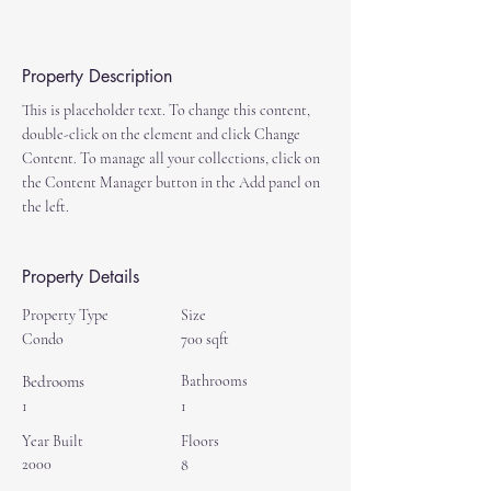
Property Description
This is placeholder text. To change this content, 
double-click on the element and click Change 
Content. To manage all your collections, click on 
the Content Manager button in the Add panel on 
the left.
Property Details
Property Type
Size
Condo
700 sqft
Bedrooms
Bathrooms
1
1
Year Built
Floors
2000
8