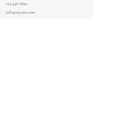
123-456-7890
info@mysite.com
التنقل
بيت
الدورات
خدمات
روابط سريعة
التدريب الفردي
Energy & Numerlogy Coaching
قراءة البيانات الأكاشيكية
مجتمعنا