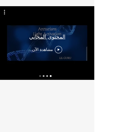
المحتوى المجاني
مشاهدة الآن