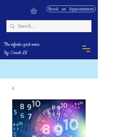
Book an Appointment
The infinite spirit voice
By: Coach Lil