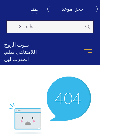
حجز موعد
صوت الروح
اللامتناهي بقلم:
المدرب ليل